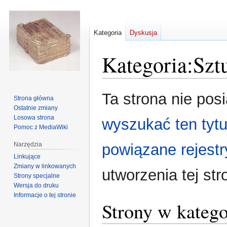
Kategoria
Dyskusja
Kategoria
:
Szt
Przejdź
Przejdź
Ta strona nie pos
Strona główna
do
do
Ostatnie zmiany
nawigacji
wyszukiwania
Losowa strona
wyszukać ten tytu
Pomoc z MediaWiki
Narzędzia
powiązane rejestr
Linkujące
Zmiany w linkowanych
utworzenia tej str
Strony specjalne
Wersja do druku
Informacje o tej stronie
Strony w katego